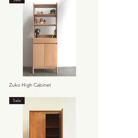
Zuko High Cabinet
價格
HK$13,350.00
Sale