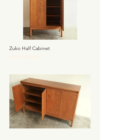
Zuko Half Cabinet
價格
HK$10,850.00