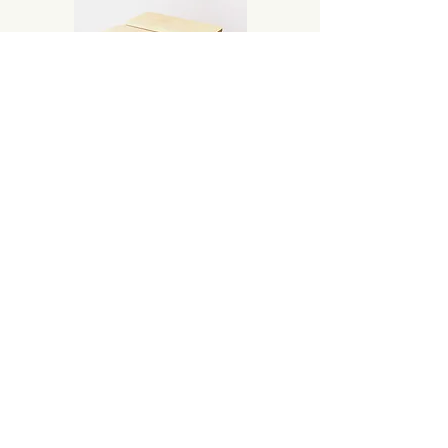
Pon Stool
價格
HK$1,850.00