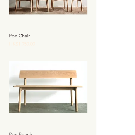
Pon Chair
價格
HK$1,950.00
Pon Bench