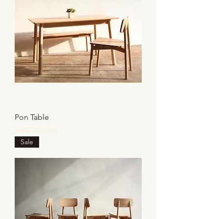
Pon Table
價格
HK$7,250.00
Sale