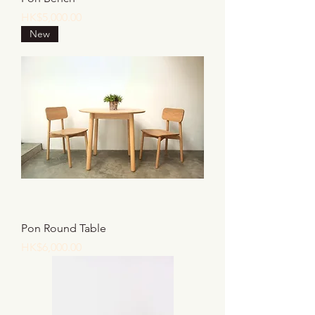
價格
HK$5,000.00
New
Pon Round Table
價格
HK$6,000.00